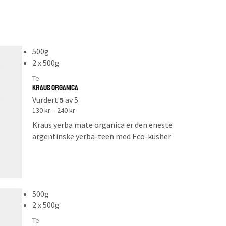
500g
2 x 500g
Te
Kraus Organica
Vurdert
5
av 5
130
kr
–
240
kr
Kraus yerba mate organica er den eneste
argentinske yerba-teen med Eco-kusher
sertifisering.
Som betyr at produktet er i samsvar med
internasjonale standarder for økologisk
landbruk.
500g
2 x 500g
Teen skiller seg betydelig ut fra andre
Te
merker når det kommer til smak. Den er