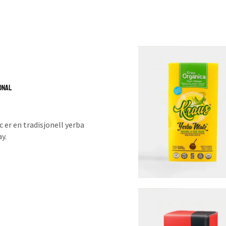
onal
c er en tradisjonell yerba
y.
ng historie som går helt
 Denne teen er dyrket i
sisk
finkutt
blader uten
or uruguayansk mate.
, litt mer gressaktig enn