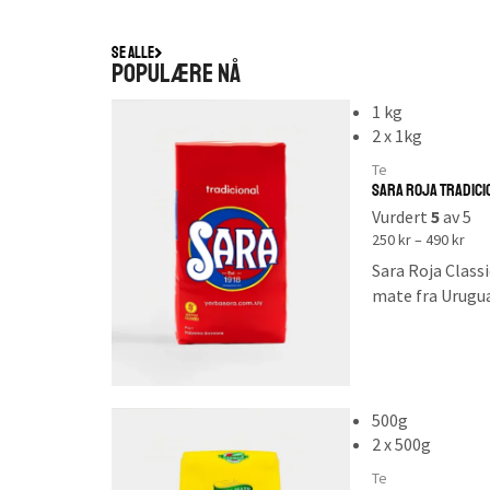
Se alle
populære nå
1 kg
2 x 1kg
Te
Sara Roja Tradici
Vurdert
5
av 5
250
kr
–
490
kr
Sara Roja Classi
mate fra Urugua
Et merke med la
tilbake til 1918
Brasil med klas
stilk.
500g
2 x 500g
Som er typisk f
Te
Smaken er frisk