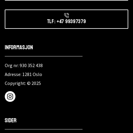
sugerør
følger med.
Yerba mate
Tlf: +47 99397379
gir deg energi
uten krasj, og
er rik på
vitaminer,
Informasjon
mineraler og
antioksidant
Org nr: 930 352 438
er.
Adresse: 1281 Oslo
Copyright: © 2025
Sider