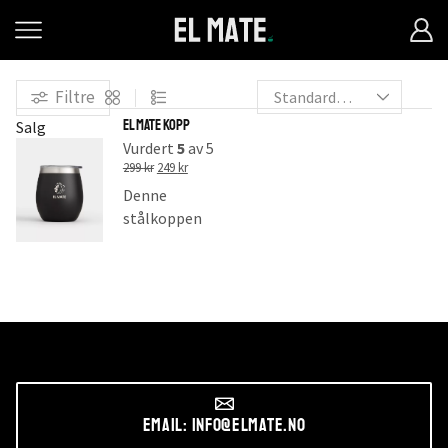
Filtre
El Mate Kopp
Salg
Vurdert
5
av 5
299
kr
249
kr
Denne
stålkoppen
er klar for
enhver
utfordring,
enten det er
på trening,
på skolen
eller på
kontoret.
Email: info@elmate.no
Både lokk og