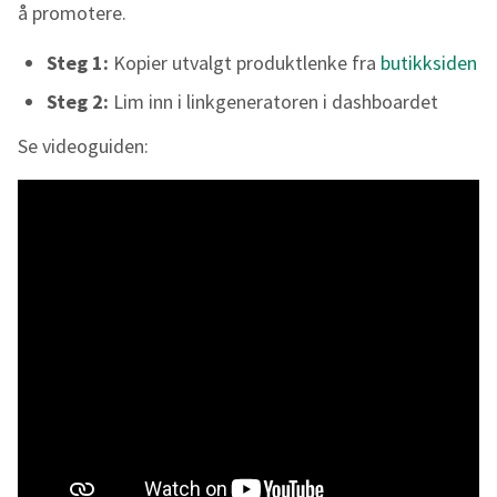
å promotere.
Steg 1:
Kopier utvalgt produktlenke fra
butikksiden
Steg 2:
Lim inn i linkgeneratoren i dashboardet
Se videoguiden: